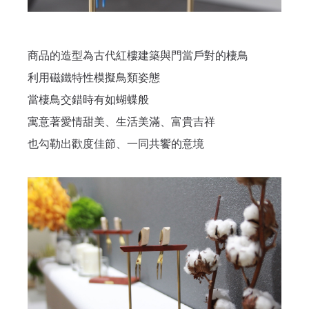
商品的造型為古代紅樓建築與門當戶對的棲鳥
利用磁鐵特性模擬鳥類姿態
當棲鳥交錯時有如蝴蝶般
寓意著愛情甜美、生活美滿、富貴吉祥
✕
會員登入
也勾勒出歡度佳節、一同共饗的意境
登 入