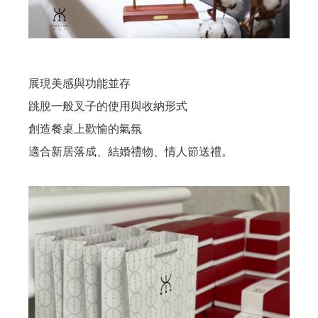
忘記密碼？
建立專屬帳號
展現美感與功能並存
只要再完成幾個步驟，即可完成帳號的註冊程序，
跳脫一般叉子的使用與收納形式
創造餐桌上歡愉的氣氛
我 要 註 冊
適合新居落成、結婚禮物、情人節送禮。