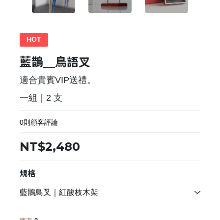
HOT
藍鵲＿鳥語叉
適合貴賓VIP送禮。
一組｜2 支
0則顧客評論
NT$2,480
規格