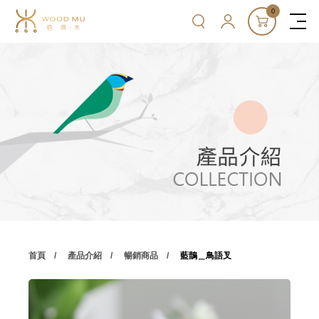
0
首頁
產品介紹
暢銷商品
藍鵲＿鳥語叉